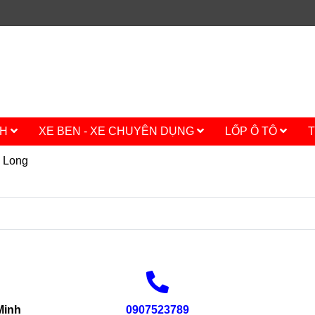
CH
XE BEN - XE CHUYÊN DỤNG
LỐP Ô TÔ
T
h Long
Minh
0907523789