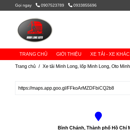
Gọi ngay
0907523789
0933855696
TRANG CHỦ
GIỚI THIỆU
XE TẢI - XE KHÁ
Trang chủ
/
Xe tải Minh Long, lốp Minh Long, Oto Min
https://maps.app.goo.gl/FFkoArMZDFbiCQ2b8
Bình Chánh, Thành phố Hồ Chí 