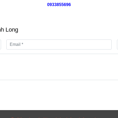
0933855696
nh Long