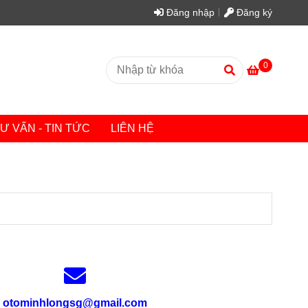
Đăng nhập
Đăng ký
0
Ư VẤN - TIN TỨC
LIÊN HỆ
otominhlongsg@gmail.com