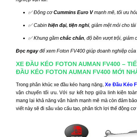
✅ Động cơ
Cummins Euro V
mạnh mẽ, tối ưu hóa
✅ Cabin
hiện đại, tiện nghi
, giảm mệt mỏi cho tài
✅ Khung gầm
chắc chắn
, độ bền vượt trội, giảm c
Đọc ngay
để xem Foton FV400 giúp doanh nghiệp của bạ
XE ĐẦU KÉO FOTON AUMAN FV400 – TIẾ
ĐẦU KÉO FOTON AUMAN FV400 MỚI NHẤ
Trong phân khúc xe đầu kéo hạng nặng,
Xe Đầu Kéo 
vận chuyển tối ưu. Với sự kết hợp giữa linh kiện 
mang lại khả năng vận hành mạnh mẽ mà còn đảm bảo 
viết này sẽ đi sâu vào cấu tạo, phân tích lợi thế động c