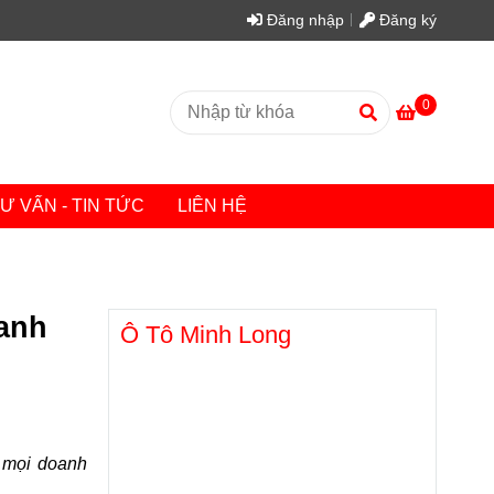
Đăng nhập
Đăng ký
0
Ư VẤN - TIN TỨC
LIÊN HỆ
anh
Ô Tô Minh Long
 mọi doanh