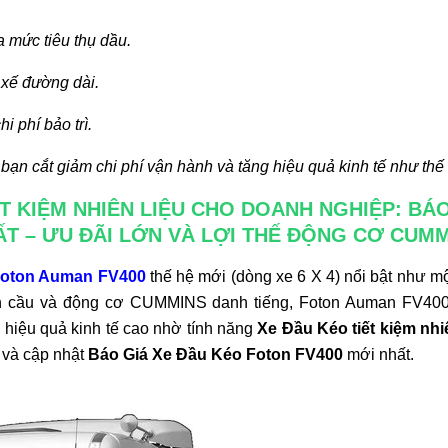
 mức tiêu thụ dầu.
 xế đường dài.
hi phí bảo trì.
n cắt giảm chi phí vận hành và tăng hiệu quả kinh tế như thế
T KIỆM NHIÊN LIỆU CHO DOANH NGHIỆP: BÁO
T – ƯU ĐÃI LỚN VÀ LỢI THẾ ĐỘNG CƠ CUM
Foton Auman FV400
thế hệ mới (dòng xe 6 X 4) nổi bật như mộ
toàn cầu và động cơ CUMMINS danh tiếng, Foton Auman FV400
hiệu quả kinh tế cao nhờ tính năng
Xe Đầu Kéo tiết kiệm nhi
ơ và cập nhật
Báo Giá Xe Đầu Kéo Foton FV400
mới nhất.