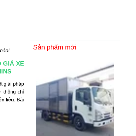
Sản phẩm mới
 nào!
 GIÁ XE
MINS
t giải pháp
 không chỉ
ên liệu
. Bài