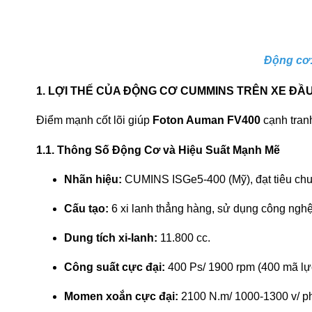
Động cơ
1. LỢI THẾ CỦA ĐỘNG CƠ CUMMINS TRÊN XE ĐẦ
Điểm mạnh cốt lõi giúp
Foton Auman FV400
cạnh tranh
1.1. Thông Số Động Cơ và Hiệu Suất Mạnh Mẽ
Nhãn hiệu:
CUMINS ISGe5-400 (Mỹ), đạt tiêu chuẩ
Cấu tạo:
6 xi lanh thẳng hàng, sử dụng công ngh
Dung tích xi-lanh:
11.800 cc.
Công suất cực đại:
400 Ps/ 1900 rpm (400 mã lự
Momen xoắn cực đại:
2100 N.m/ 1000-1300 v/ ph