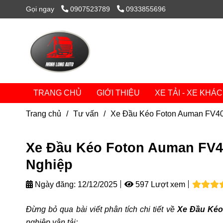
Gọi ngay
0907523789
0933855696
TRANG CHỦ
GIỚI THIỆU
XE TẢI - XE KHÁ
Trang chủ
/
Tư vấn
/
Xe Đầu Kéo Foton Auman FV400
Xe Đầu Kéo Foton Auman FV40
Nghiệp
Ngày đăng:
12/12/2025
597 Lượt xem
Đừng bỏ qua bài viết phân tích chi tiết về
Xe Đầu Kéo
nghiệp vận tải: