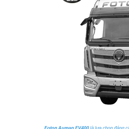
Foton Auman FV400
là lựa chọn đáng câ