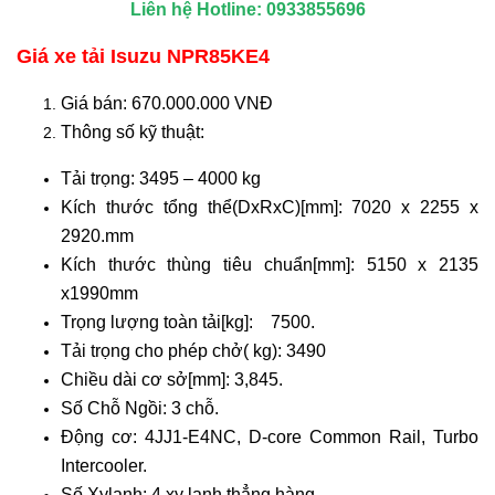
Liên hệ Hotline: 0933855696
Giá xe tải Isuzu NPR85KE4
Giá bán: 670.000.000 VNĐ
Thông số kỹ thuật:
Tải trọng: 3495 – 4000 kg
Kích thước tổng thể(DxRxC)[mm]: 7020 x 2255 x
2920.mm
Kích thước thùng tiêu chuẩn[mm]: 5150 x 2135
x1990mm
Trọng lượng toàn tải[kg]: 7500.
Tải trọng cho phép chở( kg): 3490
Chiều dài cơ sở[mm]: 3,845.
Số Chỗ Ngồi: 3 chỗ.
Động cơ: 4JJ1-E4NC, D-core Common Rail, Turbo
Intercooler.
Số Xylanh: 4 xy lanh thẳng hàng.