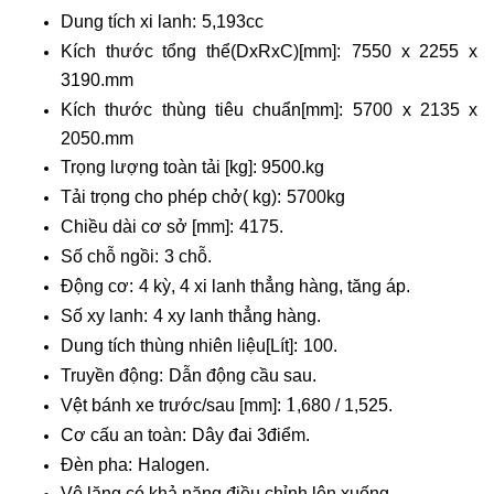
Dung tích xi lanh:
5,193cc
Kích thước tổng thể(DxRxC)[mm]:
7550 x 2255 x
3190.mm
Kích thước thùng tiêu chuẩn[mm]:
5700 x 2135 x
2050.mm
Trọng lượng toàn tải [kg]: 9500.kg
Tải trọng cho phép chở( kg):
5700kg
Chiều dài cơ sở [mm]:
4175.
Số chỗ ngồi:
3 chỗ.
Động cơ:
4 kỳ, 4 xi lanh thẳng hàng, tăng áp.
Số xy lanh:
4 xy lanh thẳng hàng.
Dung tích thùng nhiên liệu[Lít]:
100.
Truyền động:
Dẫn động cầu sau.
1
Vệt bánh xe trước/sau [mm]:
,680 / 1,525.
Cơ cấu an toàn:
Dây đai 3điểm.
Đèn pha:
Halogen.
Vô lăng có khả năng điều chỉnh lên xuống.