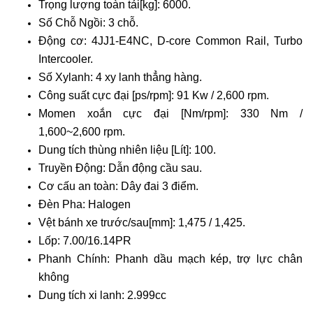
Trọng lượng toàn tải[kg]: 6000.
Số Chỗ Ngồi: 3 chỗ.
Động cơ: 4JJ1-E4NC, D-core Common Rail, Turbo
Intercooler.
Số Xylanh: 4 xy lanh thẳng hàng.
Công suất cực đại [ps/rpm]: 91 Kw / 2,600 rpm.
Momen xoắn cực đại [Nm/rpm]: 330 Nm /
1,600~2,600 rpm.
Dung tích thùng nhiên liệu [Lít]: 100.
Truyền Động: Dẫn động cầu sau.
Cơ cấu an toàn: Dây đai 3 điểm.
Đèn Pha: Halogen
Vệt bánh xe trước/sau[mm]: 1,475 / 1,425.
Lốp: 7.00/16.14PR
Phanh Chính: Phanh dầu mạch kép, trợ lực chân
không
Dung tích xi lanh: 2.999cc